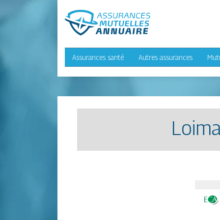
Assurances santé
Autres assurances
Mut
Loima