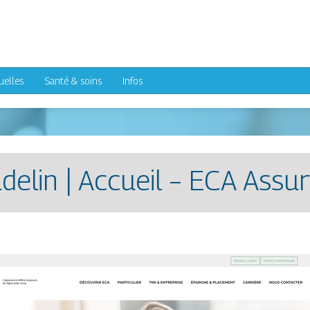
uelles
Santé & soins
Infos
delin | Accueil – ECA Assu