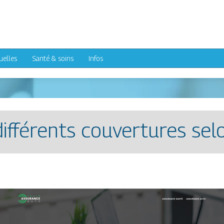
uelles
Santé & soins
Infos
différents couvertures sel